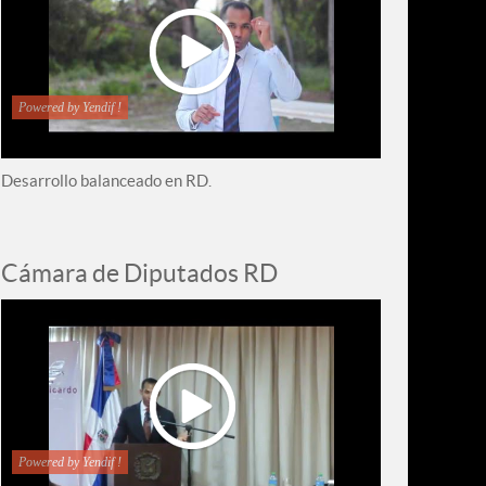
Powered by Yendif !
Desarrollo balanceado en RD.
Cámara de Diputados RD
Powered by Yendif !